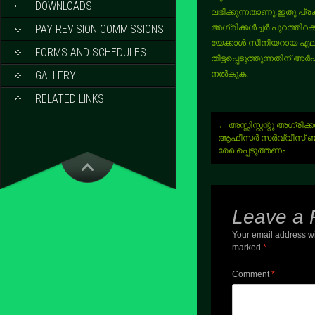
DOWNLOADS
ലഭിക്കുന്നതാണു.ഇതു പ്ര
PAY REVISION COMMISSIONS
അഗ്രിക്കൾച്ചർ പുറത്തിറക്ക
യേക്കാൾ സീനിയറായ എല്ല
FORMS AND SCHEDULES
തിട്ടപ്പെടുത്തുന്നതിന്
GALLERY
നൽകുക.
RELATED LINKS
Post
←
അസ്സിസ്റ്റന്റു അഗ്രിക
navigation
ആഫീസർ സർവ്വീസ് ബു
രേഖപ്പെടുത്തണം
Leave a 
Your email address wi
marked
*
Comment
*