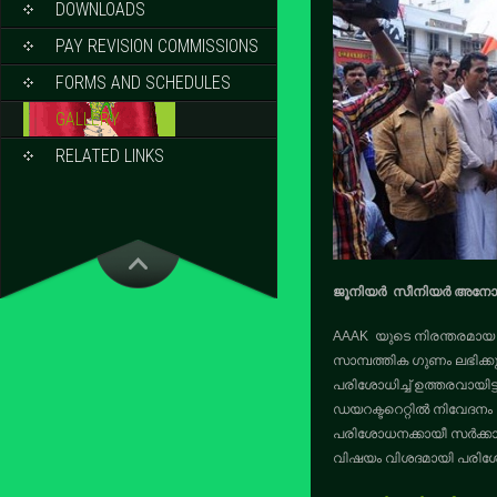
DOWNLOADS
PAY REVISION COMMISSIONS
FORMS AND SCHEDULES
GALLERY
RELATED LINKS
ജൂനിയർ സീനിയർ അനോമലി
AAAK യുടെ നിരന്തരമായ 
സാമ്പത്തിക ഗുണം ലഭിക
പരിശോധിച്ച് ഉത്തരവായിട
ഡയറക്ടറെറ്റിൽ നിവേദന
പരിശോധനക്കായീ സർക്കാര
വിഷയം വിശദമായി പരിശോധി