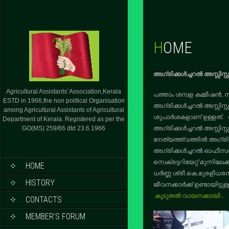
HOME
അഗ്രിക്കൾച്ചറൽ അസ്സിസ്റ്
Agricultural Assistants' Association,Kerala
പത്താം ശമ്പള കമ്മീഷൻ, സർ
ESTD in 1966,the non political Organisation
അഗ്രിക്കൾച്ചറൽ അസ്സിസ്റ
among Agricultural Assistants of Agricultural
ശുപാർശകളാണ് ഉള്ളത്. ശ
Department of Kerala. Registered as per the
GO(MS) 259/66 dtd 23.6.1966
അഗ്രിക്കൾച്ചറൽ അസ്സിസ്
നേത്യത്ത്വത്തിൽ അഗ്രിക്കൾച
അഗ്രിക്കൾച്ചറൽ ഓഫീസറന്മ
സെക്രട്ടറിയേറ്റ് മുന്നിലേക്ക
HOME
ധർണ്ണ ശ്രീ.കെ.മുരളീധ
HISTORY
ജീവനക്കാർക്ക് ഉണ്ടായിട്ട
കൂടുതൽ വായനക്കായി..
CONTACTS
MEMBER’S FORUM