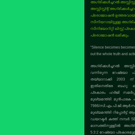
അഗ്രിക്കൾച്ചറൽ അസ്സിസ്റ
അസ്സിസ്റ്റ്ന്റ് അഗ്രിക്ക
പ്രൊമോഷൻ ഉത്തരവായി. പൂ
സീനിയറായിട്ടുള്ള അഗ്രിക്ക
സീനിയോറിറ്റി ലിസ്റ്റ് പ്ര
പ്രൊമോഷൻ ലഭിക്കും.
“Silence becomes becomes
out the whole truth and ac
അഗ്രിക്കൾച്ചറൽ അസ്സിസ
വന്നിരുന്ന റേഷ്യോ പ്ര
തയ്യാറാക്കി 2003 ന
ഇതിനെതിരേ ബഹു: ഹൈ
പ്രകാരം ഹർജി സമർപ്പ
മുഖ്യമന്ത്രി മുൻപാകേ പ
7986/സി.എം.പി.ജി.ആർ.സ
മുഖ്യമന്ത്രി റിപ്പോർട്ട്
ഡയറക്ടർ കത്ത് നമ്പർ SE
മാസത്തിനുള്ളിൽ അഗ്രിക്
5:3:2 റേഷ്യോ പ്രകാരമ