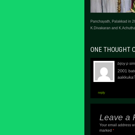
Panchayath, Palakkad in 2
K.Divakaran and K.Achuthan
ONE THOUGHT O
bijoy p si
2001 bat
aakkuka
reply
Leave a 
Your email address wi
marked
*