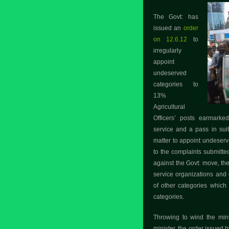
The Govt: has
issued an
order
on 12.6.12
to
irregularly
appoint
undeserved
categories to
13%
Agricultural
Officers’ posts earmarked
service and a pass in sui
matter to appoint undeserv
to the complaints submitted
against the Govt: move, th
service organizations and
of other categories whic
categories.
Throwing to wind the minu
minister, the order issued 