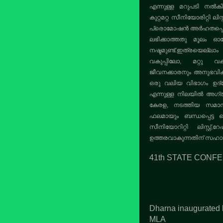
എന്നുള്ള മറുപടി നൽകിയിട
കുറ്റമറ്റ സീനിയോരിറ്റി ലി
പ്രൊമോഷൻ അർഹതപ്പെട്ട അ
ലഭിക്കാത്തതു മൂലം 
നഷ്ടമുണ്ട്.ഇത്രയെല
വകുപ്പിലോ, മറ്റു വക
ജീവനക്കാരനും അനുഭവിക്കുന്
ഒരു വലിയ വിഭാഗം ഉദ്
എന്നുള്ള നിലയിൽ അഗ്രിക
കേരള, നടത്തിയ സമാന
ഫലമായും ബന്ധപ്പെട്
സീനിയോറിറ്റി ലിസ്റ
ഉത്തരവാകുന്നതിന് സഹായമാ
41th STATE CONF
Dharna inaugurated 
MLA