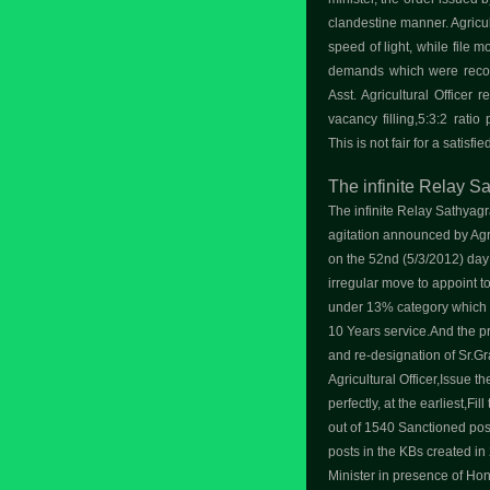
clandestine manner. Agricult
speed of light, while file 
demands which were reco
Asst. Agricultural Officer
vacancy filling,5:3:2 rati
This is not fair for a satis
The infinite Relay 
The infinite Relay Sathyag
agitation announced by Agri
on the 52nd (5/3/2012) day
irregular move to appoint to
under 13% category which i
10 Years service.And the p
and re-designation of Sr.Gr
Agricultural Officer,Issue 
perfectly, at the earliest,Fi
out of 1540 Sanctioned post
posts in the KBs created in
Minister in presence of Ho