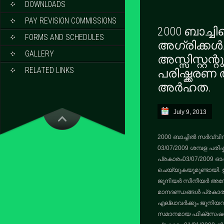
DOWNLOADS
PAY REVISION COMMISSIONS
2000 ബാച്ചി
FORMS AND SCHEDULES
അഗ്രിക്കൾ
GALLERY
അസ്സിസ്റ്റന്
RELATED LINKS
പരിഷ്ക്കരണ
അർഹത.
July 9, 2013
2000 ബാച്ചിൽ സർവ്വിസി
03/07/2009 ശമ്പള പരിഷ
പ്രകാരം03/07/2009 ഓ
ചെയ്യുകയുമുണ്ടായി. 
ജൂനിയർ സീനീയർ അനോമ
മാനദണ്ഡങ്ങൾ പ്രകാരം
എല്ലാവർക്കും ജൂനിയറാ
സമാനമായ ഫിക്സേഷൻ 