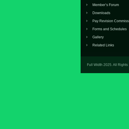
Member’s Forum
Downloads
Pay Revision Commiss
Forms and Schedules
Gallery
Related Links
Full Width 2025. All Right